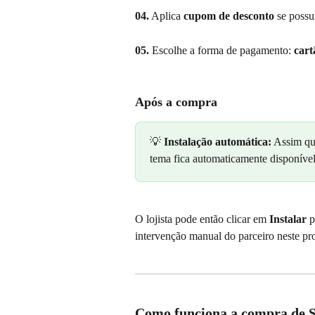
04.
 Aplica 
cupom de desconto
 se possu
05.
 Escolhe a forma de pagamento: 
cart
Após a compra
💡 
Instalação automática:
 Assim qu
tema fica automaticamente disponível
O lojista pode então clicar em 
Instalar
 
intervenção manual do parceiro neste pr
Como funciona a compra de S